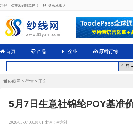
您好，欢迎来到纱线网！
登录或加入


首页

产品

企业

原料行情
纱线网
>
行情
> 正文

5月7日生意社锦纶POY基准价为1
2026-05-07 08:30:01 来源：生意社