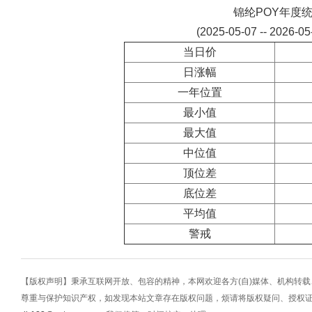
锦纶POY年度
(2025-05-07 -- 2026-0
当日价
日涨幅
一年位置
最小值
最大值
中位值
顶位差
底位差
平均值
警戒
【版权声明】秉承互联网开放、包容的精神，本网欢迎各方(自)媒体、机构转
尊重与保护知识产权，如发现本站文章存在版权问题，烦请将版权疑问、授权