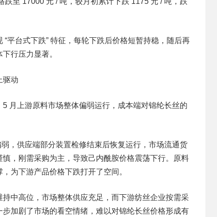
价格跌至 17000 元 / 吨，较月初累计下跌 1175 元 / 吨，跌
 “平台式下跌” 特征，每轮下跌后价格短暂持稳，随后再
整体下行压力显著。
上驱动
，5 月上游原料市场整体偏弱运行，成本端对锦纶长丝的
偏弱，供应端部分装置检修结束后恢复运行，市场流通货
谨慎，刚需采购为主，导致己内酰胺价格震荡下行。原料
撑，为下游产品价格下跌打开了空间。
维持中高位，市场整体供应充足，而下游纺丝企业按需采
一步加剧了市场的看空情绪，难以对锦纶长丝价格形成有