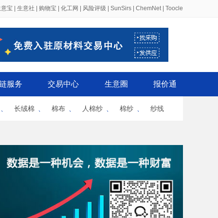
生意宝
|
生意社
|
购物宝
|
化工网
|
风险评级
|
SunSirs
|
ChemNet
|
Toocle
链服务
交易中心
生意圈
报价通
、
长绒棉
、
棉布
、
人棉纱
、
棉纱
、
纱线