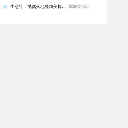
生意社：抛储落地叠加美棉利空 棉价短期承压运行
6
2026-07-20