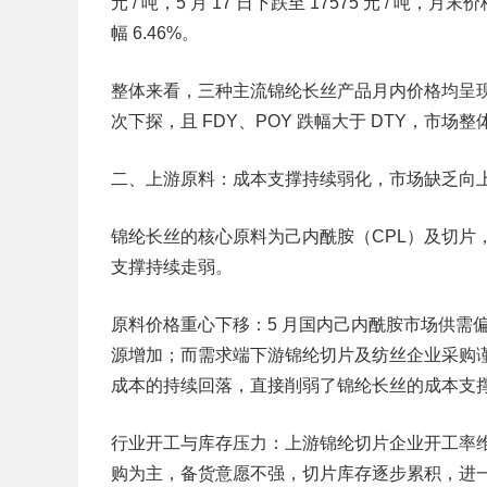
元 / 吨，5 月 17 日下跌至 17575 元 / 吨，月末
幅 6.46%。
整体来看，三种主流锦纶长丝产品月内价格均呈现
次下探，且 FDY、POY 跌幅大于 DTY，市场
二、上游原料：成本支撑持续弱化，市场缺乏向
锦纶长丝的核心原料为己内酰胺（CPL）及切片
支撑持续走弱。
原料价格重心下移：5 月国内己内酰胺市场供需
源增加；而需求端下游锦纶切片及纺丝企业采购
成本的持续回落，直接削弱了锦纶长丝的成本支
行业开工与库存压力：上游锦纶切片企业开工率
购为主，备货意愿不强，切片库存逐步累积，进