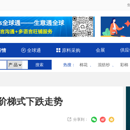
会展
供应
行情

全球通

原料采购
热搜
：
棉花
、
混纺纱
、
彩棉
阶梯式下跌走势
分享到：
