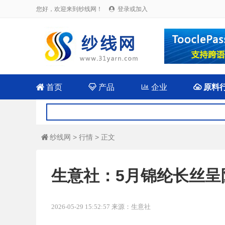
您好，欢迎来到纱线网！
登录或加入


首页

产品

企业

原料
纱线网
>
行情
> 正文

生意社：5月锦纶长丝呈
2026-05-29 15:52:57 来源：生意社