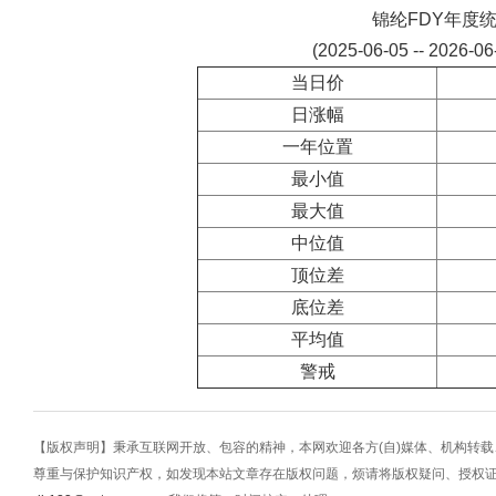
锦纶FDY年度
(2025-06-05 -- 2026-0
当日价
日涨幅
一年位置
最小值
最大值
中位值
顶位差
底位差
平均值
警戒
【版权声明】秉承互联网开放、包容的精神，本网欢迎各方(自)媒体、机构转
尊重与保护知识产权，如发现本站文章存在版权问题，烦请将版权疑问、授权