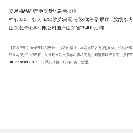
交易商
品牌/产地
交货地
最新报价
棉纱32S 纱支:32S;纱质:高配;等级:优等品;股数:1股;纺纱
山东宏洋化学有限公司
国产
山东省
26400元/吨
【版权声明】秉承互联网开放、包容的精神，本网欢迎各方(自)媒体、机构转
尊重与保护知识产权，如发现本站文章存在版权问题，烦请将版权疑问、授权
db123@netsun.com
，我们将第一时间核实、处理。