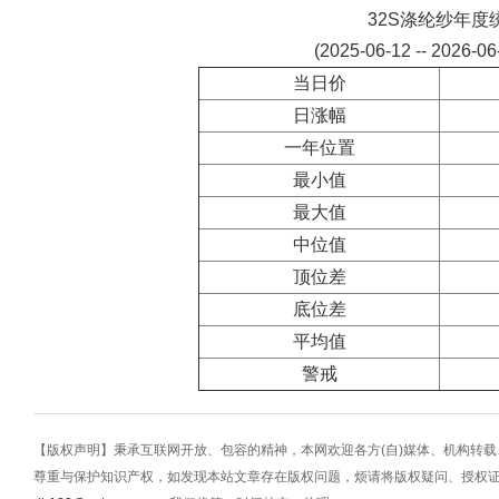
32S涤纶纱年度
(2025-06-12 -- 2026-0
当日价
日涨幅
一年位置
最小值
最大值
中位值
顶位差
底位差
平均值
警戒
【版权声明】秉承互联网开放、包容的精神，本网欢迎各方(自)媒体、机构转
尊重与保护知识产权，如发现本站文章存在版权问题，烦请将版权疑问、授权