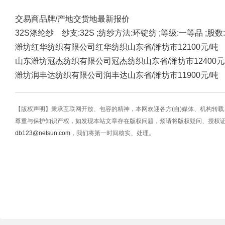
交易商
品牌/产地
交货地
最新报价
32S涤纶纱 纱支:32S ;纺纱方法:环锭纺 ;等级:一等品 ;股数:1
潍坊红华纺织有限公司
红华纺织
山东省/潍坊市
12100元/吨
山东潍坊冠杰纺织有限公司
冠杰纺织
山东省/潍坊市
12400元
潍坊润丰达纺织有限公司
润丰达
山东省/潍坊市
11900元/吨
【版权声明】秉承互联网开放、包容的精神，本网欢迎各方(自)媒体、机构转
尊重与保护知识产权，如发现本站文章存在版权问题，烦请将版权疑问、授权
db123@netsun.com
，我们将第一时间核实、处理。