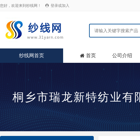
您好，欢迎来到纱线网！
登录或加入

纱线网首页
首页
公司介绍

桐乡市瑞龙新特纺业有