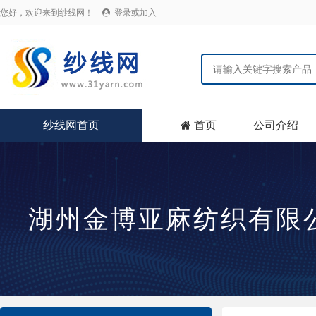
您好，欢迎来到纱线网！
登录或加入

纱线网首页
首页
公司介绍

湖州金博亚麻纺织有限